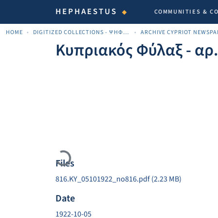
HEPHAESTUS
COMMUNITIES & C
HOME
DIGITIZED COLLECTIONS - ΨΗΦΙΟΠΟΙΗΜΈΝΕΣ ΣΥΛΛΟΓΈΣ
Κυπριακός Φύλαξ - αρ
Loading...
Files
816.KY_05101922_no816.pdf
(2.23 MB)
Date
1922-10-05