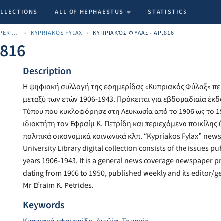
OLLECTIONS
ALL OF HEPHAESTUS
STATISTICS
ARCHIVE CYPRIOT NEWSPAPER MATERIALS
KYPRIAKOS FYLAX
ΚΥΠΡΙΑΚΌΣ ΦΎΛΑΞ - ΑΡ.816
.816
Description
Η ψηφιακή συλλογή της εφημερίδας «Κυπριακός Φύλαξ» πε
μεταξύ των ετών 1906-1943. Πρόκειται για εβδομαδιαία έκ
Τύπου που κυκλοφόρησε στη Λευκωσία από το 1906 ως το 1
ιδιοκτήτη τον Εφραίμ Κ. Πετρίδη και περιεχόμενο ποικίλης 
πολιτικά οικονομικά κοινωνικά κλπ. “Kypriakos Fylax” news
University Library digital collection consists of the issues 
years 1906-1943. It is a general news coverage newspaper pr
dating from 1906 to 1950, published weekly and its editor/
Mr Efraim K. Petrides.
Keywords