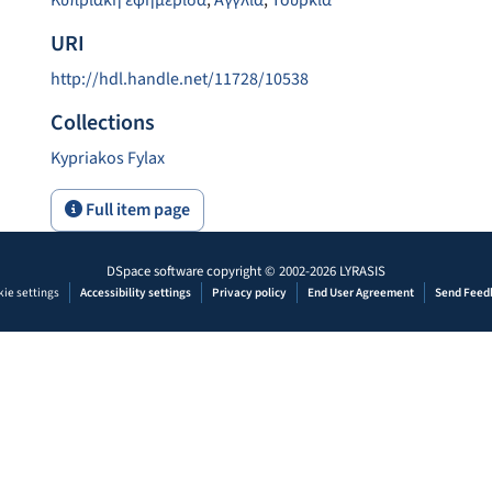
Κυπριακή εφημερίδα
,
Αγγλία
,
Τουρκία
URI
http://hdl.handle.net/11728/10538
Collections
Kypriakos Fylax
Full item page
DSpace software
copyright © 2002-2026
LYRASIS
ie settings
Accessibility settings
Privacy policy
End User Agreement
Send Feed