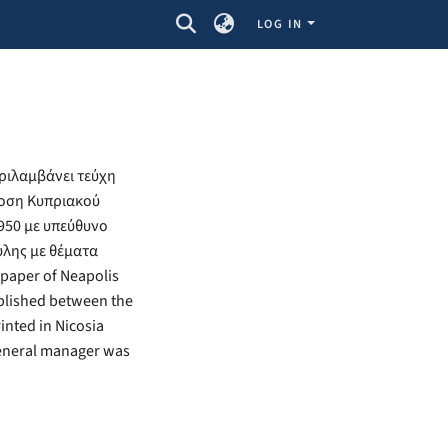
LOG IN
ριλαμβάνει τεύχη
δοση Κυπριακού
950 με υπεύθυνο
ύλης με θέματα
paper of Neapolis
published between the
inted in Nicosia
general manager was