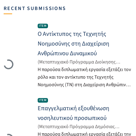
RECENT SUBMISSIONS
Item type:
,
ITEM
Ο Αντίκτυπος της Τεχνητής
Νοημοσύνης στη Διαχείριση
Ανθρώπινου Δυναμικού
Loading...
(
Μεταπτυχιακό Πρόγραμμα Διοίκησης
Επιχειρήσεων, Σχολή Οικονομικών Επιστημών
Η παρούσα διπλωματική εργασία εξετάζει τον
και Διοίκησης, Πανεπιστήμιο Νεάπολις
ρόλο και τον αντίκτυπο της Τεχνητής
Πάφου
Νοημοσύνης (ΤΝ) στη Διαχείριση Ανθρώπινου
,
2026-07
)
Μακρόπουλος, Ευτύχης
Δυναμικού (ΔΑΔ), εστιάζοντας τόσο στις
Item type:
,
επιχειρησιακές και στρατηγικές διαστάσεις
ITEM
όσο και στις κοινωνικές, ηθικές και
Επαγγελματική εξουθένωση
κανονιστικές προεκτάσεις της. Αρχικά,
νοσηλευτικού προσωπικού
αναπτύσσεται το θεωρητικό πλαίσιο της ΔΑΔ,
(
Μεταπτυχιακό Πρόγραμμα Δημόσιας
Loading...
αναδεικνύοντας την εξέλιξή της από
Διοίκησης, Σχολή Οικονομικών Επιστημών και
Η παρούσα διπλωματική εργασία εξετάζει την