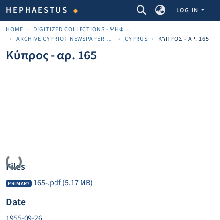
COMMUNITIES & COLLECTIONS
HEPHAESTUS
LOG IN
HOME
DIGITIZED COLLECTIONS - ΨΗΦΙΟΠΟΙΗΜΈΝΕΣ ΣΥΛΛΟΓΈΣ
ARCHIVE CYPRIOT NEWSPAPER MATERIALS
CYPRUS
ΚΎΠΡΟΣ - ΑΡ. 165
Κύπρος - αρ. 165
Loading...
Files
165-.pdf
(5.17 MB)
PRIMARY
Date
1955-09-26