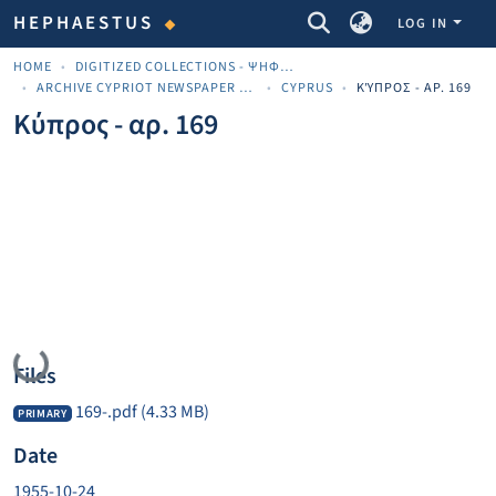
COMMUNITIES & COLLECTIONS
HEPHAESTUS
LOG IN
HOME
DIGITIZED COLLECTIONS - ΨΗΦΙΟΠΟΙΗΜΈΝΕΣ ΣΥΛΛΟΓΈΣ
ARCHIVE CYPRIOT NEWSPAPER MATERIALS
CYPRUS
ΚΎΠΡΟΣ - ΑΡ. 169
Κύπρος - αρ. 169
Loading...
Files
169-.pdf
(4.33 MB)
PRIMARY
Date
1955-10-24