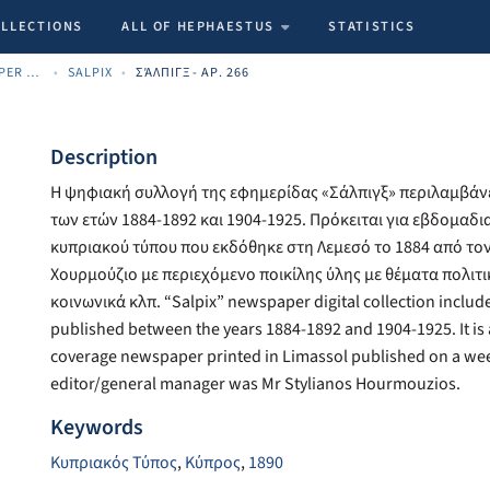
OLLECTIONS
ALL OF HEPHAESTUS
STATISTICS
ARCHIVE CYPRIOT NEWSPAPER MATERIALS
SALPIX
ΣΆΛΠΙΓΞ - ΑΡ. 266
Description
Η ψηφιακή συλλογή της εφημερίδας «Σάλπιγξ» περιλαμβάνε
των ετών 1884-1892 και 1904-1925. Πρόκειται για εβδομαδι
κυπριακού τύπου που εκδόθηκε στη Λεμεσό το 1884 από το
Χουρμούζιο με περιεχόμενο ποικίλης ύλης με θέματα πολιτ
κοινωνικά κλπ. “Salpix” newspaper digital collection include
published between the years 1884-1892 and 1904-1925. It is
coverage newspaper printed in Limassol published on a weekl
editor/general manager was Mr Stylianos Hourmouzios.
Keywords
Κυπριακός Τύπος
,
Κύπρος
,
1890