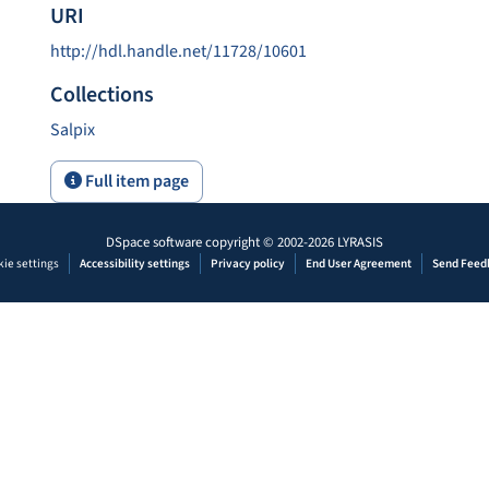
URI
http://hdl.handle.net/11728/10601
Collections
Salpix
Full item page
DSpace software
copyright © 2002-2026
LYRASIS
ie settings
Accessibility settings
Privacy policy
End User Agreement
Send Feed