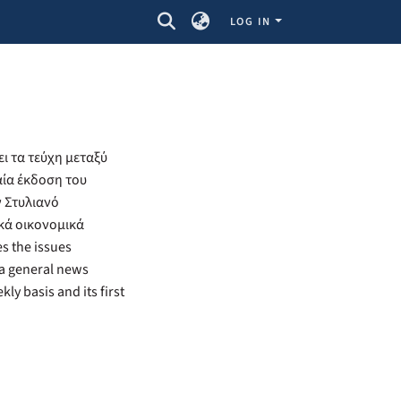
LOG IN
ι τα τεύχη μεταξύ
αία έκδοση του
ν Στυλιανό
ικά οικονομικά
s the issues
 a general news
y basis and its first