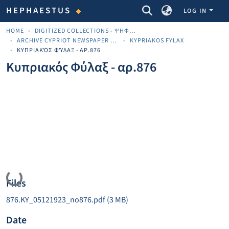
COMMUNITIES & COLLECTIONS
HEPHAESTUS
LOG IN
HOME
DIGITIZED COLLECTIONS - ΨΗΦΙΟΠΟΙΗΜΈΝΕΣ ΣΥΛΛΟΓΈΣ
ARCHIVE CYPRIOT NEWSPAPER MATERIALS
KYPRIAKOS FYLAX
ΚΥΠΡΙΑΚΌΣ ΦΎΛΑΞ - ΑΡ.876
Κυπριακός Φύλαξ - αρ.876
Loading...
Files
876.KY_05121923_no876.pdf
(3 MB)
Date