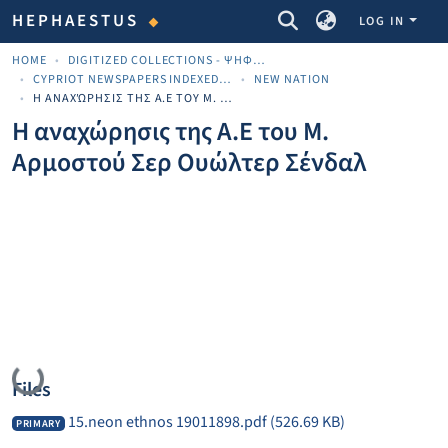
COMMUNITIES & COLLECTIONS
HEPHAESTUS
LOG IN
HOME
DIGITIZED COLLECTIONS - ΨΗΦΙΟΠΟΙΗΜΈΝΕΣ ΣΥΛΛΟΓΈΣ
CYPRIOT NEWSPAPERS INDEXED MATERIAL
NEW NATION
Η ΑΝΑΧΏΡΗΣΙΣ ΤΗΣ Α.Ε ΤΟΥ Μ. ΑΡΜΟΣΤΟΎ ΣΕΡ ΟΥΏΛΤΕΡ ΣΈΝΔΑΛ
Η αναχώρησις της Α.Ε του Μ.
Αρμοστού Σερ Ουώλτερ Σένδαλ
Loading...
Files
15.neon ethnos 19011898.pdf
(526.69 KB)
PRIMARY