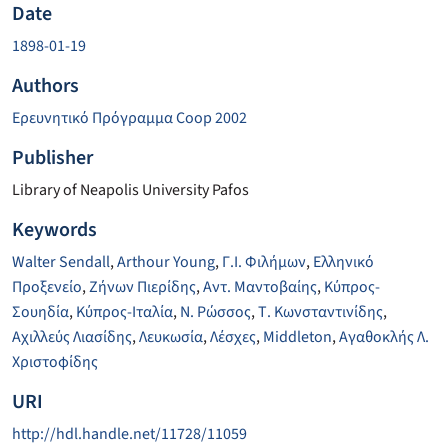
Date
1898-01-19
Authors
Ερευνητικό Πρόγραμμα Coop 2002
Publisher
Library of Neapolis University Pafos
Keywords
Walter Sendall
,
Arthour Young
,
Γ.Ι. Φιλήμων
,
Ελληνικό
Προξενείο
,
Ζήνων Πιερίδης
,
Αντ. Μαντοβαίης
,
Κύπρος-
Σουηδία
,
Κύπρος-Ιταλία
,
Ν. Ρώσσος
,
Τ. Κωνσταντινίδης
,
Αχιλλεύς Λιασίδης
,
Λευκωσία
,
Λέσχες
,
Middleton
,
Αγαθοκλής Λ.
Χριστοφίδης
URI
http://hdl.handle.net/11728/11059