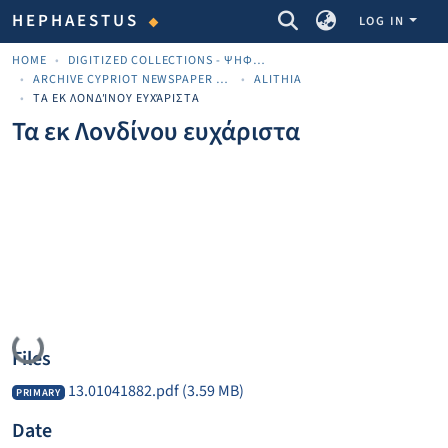
COMMUNITIES & COLLECTIONS
HEPHAESTUS
LOG IN
HOME
DIGITIZED COLLECTIONS - ΨΗΦΙΟΠΟΙΗΜΈΝΕΣ ΣΥΛΛΟΓΈΣ
ARCHIVE CYPRIOT NEWSPAPER MATERIALS
ALITHIA
ΤΑ ΕΚ ΛΟΝΔΊΝΟΥ ΕΥΧΆΡΙΣΤΑ
Τα εκ Λονδίνου ευχάριστα
Loading...
Files
13.01041882.pdf
(3.59 MB)
PRIMARY
Date