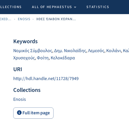
OLLECTIONS
ALL OF HEPHAESTUS
STATISTICS
CYPRIOT NEWSPAPERS INDEXED MATERIAL
ENOSIS
ΧΘΕΣ ΈΛΑΒΟΝ ΧΏΡΑΝ...
Keywords
Νομικός Σύμβουλος
,
Δημ. Νικολαϊδης
,
Λεμεσός
,
Κοιλάνι
,
Κα
Χρυσοχούς
,
Φοίτη
,
Κελοκέδαρα
URI
http://hdl.handle.net/11728/7949
Collections
Enosis
Full item page