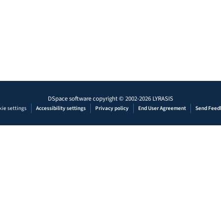
DSpace software
copyright © 2002-2026
LYRASIS
ie settings
Accessibility settings
Privacy policy
End User Agreement
Send Feed