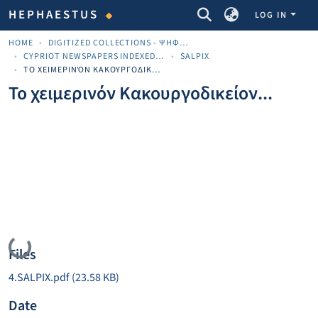
COMMUNITIES & COLLECTIONS
HEPHAESTUS
LOG IN
HOME
DIGITIZED COLLECTIONS - ΨΗΦΙΟΠΟΙΗΜΈΝΕΣ ΣΥΛΛΟΓΈΣ
CYPRIOT NEWSPAPERS INDEXED MATERIAL
SALPIX
ΤΟ ΧΕΙΜΕΡΙΝΌΝ ΚΑΚΟΥΡΓΟΔΙΚΕΊΟΝ...
Το χειμερινόν Κακουργοδικείον...
Loading...
Files
4.SALPIX.pdf
(23.58 KB)
Date