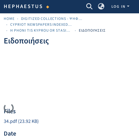
COMMUNITIES & COLLECTIONS
HEPHAESTUS
LOG IN
HOME
DIGITIZED COLLECTIONS - ΨΗΦΙΟΠΟΙΗΜΈΝΕΣ ΣΥΛΛΟΓΈΣ
CYPRIOT NEWSPAPERS INDEXED MATERIAL
H PHONI TIS KYPROU OR STASINOS
ΕΙΔΟΠΟΙΉΣΕΙΣ
Ειδοποιήσεις
Loading...
Files
34.pdf
(23.92 KB)
Date