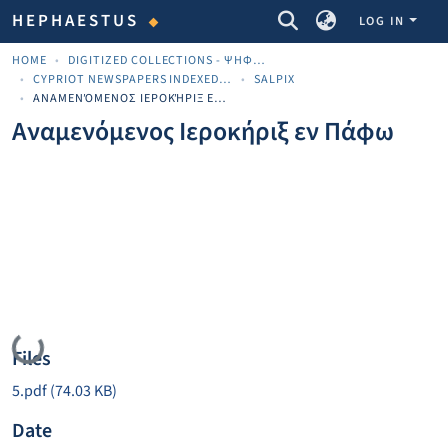
COMMUNITIES & COLLECTIONS
HEPHAESTUS
LOG IN
HOME
DIGITIZED COLLECTIONS - ΨΗΦΙΟΠΟΙΗΜΈΝΕΣ ΣΥΛΛΟΓΈΣ
CYPRIOT NEWSPAPERS INDEXED MATERIAL
SALPIX
ΑΝΑΜΕΝΌΜΕΝΟΣ ΙΕΡΟΚΉΡΙΞ ΕΝ ΠΆΦΩ
Αναμενόμενος Ιεροκήριξ εν Πάφω
Loading...
Files
5.pdf
(74.03 KB)
Date