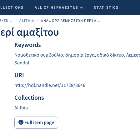
OLLECTIONS
ALL OF HEPHAESTUS
STATISTICS
CYPRIOT NEWSPAPERS INDEXED MATERIAL
ALITHIA
ΑΝΑΦΟΡΆ ΛΕΜΗΣΣΙΏΝ ΠΕΡΊ ΑΜΑΞΊΤΟΥ
ερί αμαξίτου
Keywords
Νομοθετικό συμβούλιο
,
δημόσια έργα
,
οδικό δίκτυο
,
Λεμεσ
Sendal
URI
http://hdl.handle.net/11728/8646
Collections
Alithia
Full item page