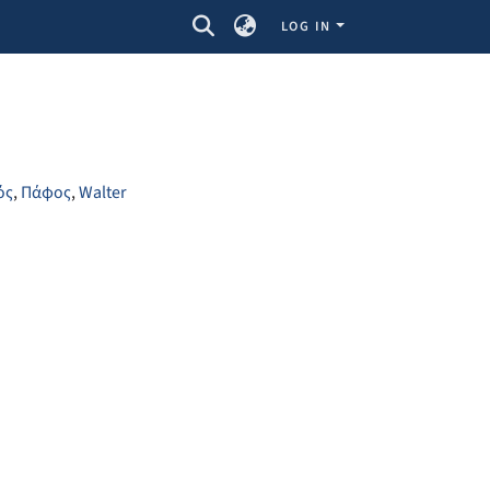
LOG IN
ός
,
Πάφος
,
Walter