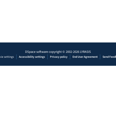
DSpace software
copyright © 2002-2026
LYRASIS
ie settings
Accessibility settings
Privacy policy
End User Agreement
Send Feed