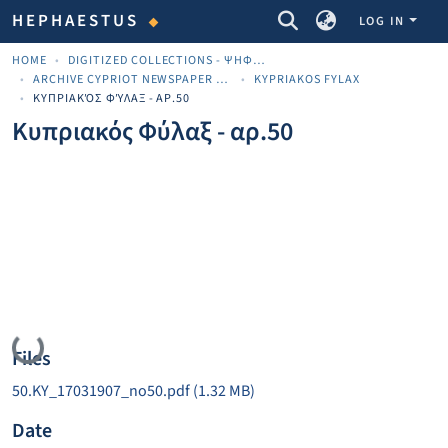
COMMUNITIES & COLLECTIONS
HEPHAESTUS
LOG IN
HOME
DIGITIZED COLLECTIONS - ΨΗΦΙΟΠΟΙΗΜΈΝΕΣ ΣΥΛΛΟΓΈΣ
ARCHIVE CYPRIOT NEWSPAPER MATERIALS
KYPRIAKOS FYLAX
ΚΥΠΡΙΑΚΌΣ ΦΎΛΑΞ - ΑΡ.50
Κυπριακός Φύλαξ - αρ.50
Loading...
Files
50.KY_17031907_no50.pdf
(1.32 MB)
Date