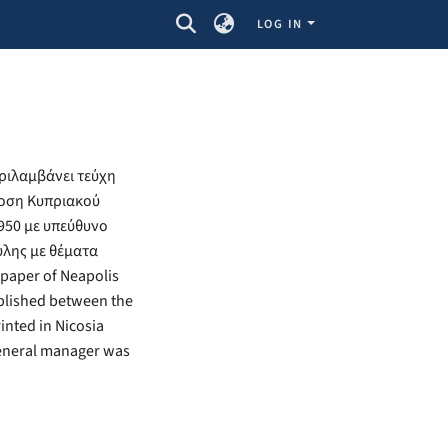
LOG IN
ριλαμβάνει τεύχη
δοση Κυπριακού
950 με υπεύθυνο
ύλης με θέματα
paper of Neapolis
published between the
inted in Nicosia
general manager was