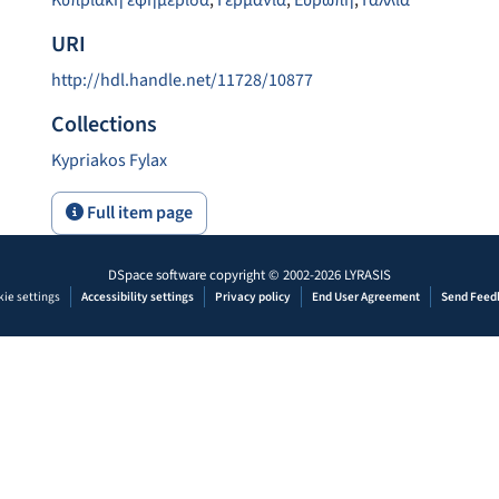
Κυπριακή εφημερίδα
,
Γερμανία
,
Ευρώπη
,
Γαλλία
URI
http://hdl.handle.net/11728/10877
Collections
Kypriakos Fylax
Full item page
DSpace software
copyright © 2002-2026
LYRASIS
ie settings
Accessibility settings
Privacy policy
End User Agreement
Send Feed