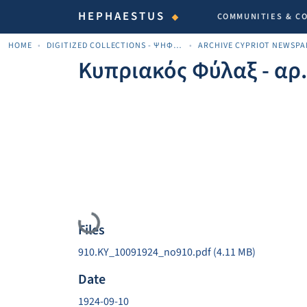
HEPHAESTUS
COMMUNITIES & C
HOME
DIGITIZED COLLECTIONS - ΨΗΦΙΟΠΟΙΗΜΈΝΕΣ ΣΥΛΛΟΓΈΣ
Κυπριακός Φύλαξ - αρ
Loading...
Files
910.KY_10091924_no910.pdf
(4.11 MB)
Date
1924-09-10