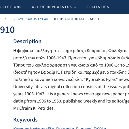
OLLECTIONS
ALL OF HEPHAESTUS
STATISTICS
ARCHIVE CYPRIOT NEWSPAPER MATERIALS
KYPRIAKOS FYLAX
ΚΥΠΡΙΑΚΌΣ ΦΎΛΑΞ - ΑΡ.910
.910
Description
Η ψηφιακή συλλογή της εφημερίδας «Κυπριακός Φύλαξ» πε
μεταξύ των ετών 1906-1943. Πρόκειται για εβδομαδιαία έκ
Τύπου που κυκλοφόρησε στη Λευκωσία από το 1906 ως το 1
ιδιοκτήτη τον Εφραίμ Κ. Πετρίδη και περιεχόμενο ποικίλης 
πολιτικά οικονομικά κοινωνικά κλπ. “Kypriakos Fylax” news
University Library digital collection consists of the issues 
years 1906-1943. It is a general news coverage newspaper pr
dating from 1906 to 1950, published weekly and its editor/
Mr Efraim K. Petrides.
Keywords