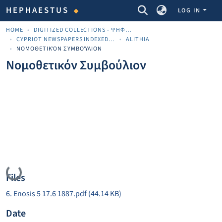
COMMUNITIES & COLLECTIONS
HEPHAESTUS
LOG IN
HOME
DIGITIZED COLLECTIONS - ΨΗΦΙΟΠΟΙΗΜΈΝΕΣ ΣΥΛΛΟΓΈΣ
CYPRIOT NEWSPAPERS INDEXED MATERIAL
ALITHIA
ΝΟΜΟΘΕΤΙΚΌΝ ΣΥΜΒΟΎΛΙΟΝ
Νομοθετικόν Συμβούλιον
Loading...
Files
6. Enosis 5 17.6 1887.pdf
(44.14 KB)
Date