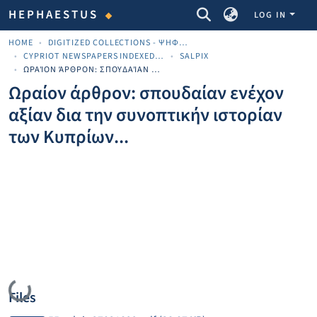
COMMUNITIES & COLLECTIONS
HEPHAESTUS
LOG IN
HOME
DIGITIZED COLLECTIONS - ΨΗΦΙΟΠΟΙΗΜΈΝΕΣ ΣΥΛΛΟΓΈΣ
CYPRIOT NEWSPAPERS INDEXED MATERIAL
SALPIX
ΩΡΑΊΟΝ ΆΡΘΡΟΝ: ΣΠΟΥΔΑΊΑΝ ΕΝΈΧΟΝ ΑΞΊΑΝ ΔΙΑ ΤΗΝ ΣΥΝΟΠΤΙΚΉΝ ΙΣΤΟΡΊΑΝ ΤΩΝ ΚΥΠΡΊΩΝ...
Ωραίον άρθρον: σπουδαίαν ενέχον
αξίαν δια την συνοπτικήν ιστορίαν
των Κυπρίων...
Loading...
Files