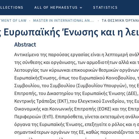
OLLECTIONS
ALL OF HEPHAESTUS
STATISTICS
TMENT OF LAW
MASTER IN INTERNATIONAL AND EUROPEAN BUSINESS LAW (LLM)
ς Ευρωπαϊκής Ένωσης και η λει
Abstract
Αντικείμενο της παρούσας εργασίας είναι η λεπτομερή ανά
της σύνθεσης και οργάνωσης, των αρμοδιοτήτων αλλά και 
λειτουργίας των κύριωνκαι επικουρικών θεσμικών οργάνων
ΕυρωπαϊκήςΈνωσης, όπως του Ευρωπαϊκού Κοινοβουλίου, 
Συμβουλίου, του Συμβουλίου (Συμβουλίου Υπουργών), της
Επιτροπής, του Δικαστηρίου της Ευρωπαϊκής Ένωσης (ΔΕΕ),
Κεντρικής Τράπεζας (ΕΚΤ),του Ελεγκτικού Συνεδρίου, της 
Οικονομικής και Κοινωνικής Επιτροπής (ΕΟΚΕ) και της Επιτ
Περιφερειών (ΕτΠ). Επιπρόσθετα, γίνεται εκτεταμένη ανάλ
όργανα της Ευρωπαϊκής Ένωσης, επεξηγείτε ο ρόλος και η 
σημαντικότερων οργάνων της ΕΕ, καθώς παρουσιάζονται 