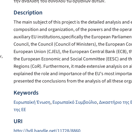
την ανάλυση του συνόλου τω οργάνων αυτών.
Description
The main subject of this project is the detailed analysis and
composition and organization, of the powers and the opera
auxiliary EU institutions,specifically the European Parliame
Council, the Council (Council of Ministers), the European C
European Union (CJEU), the European Central Bank (ECB), th
ν,
the European Economic and Social Committee (EESC) and th
Regions (CoR). Furthermore, it made extensive analysis on all
explained the role and importance of the EU's most importan
presented the conclusions from the analysis of all these org
Keywords
Ευρωπαϊκή Ένωση
,
Ευρωπαϊκό Συμβούλιο
,
Δικαστήριο της Ε
της ΕΕ
URI
http://hdl.handle.net/11728/8860