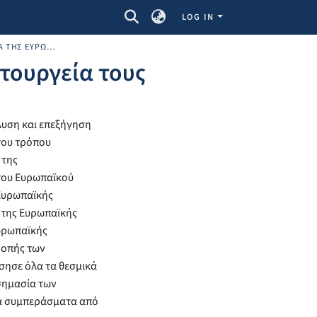
LOG IN
ΤΑ ΘΕΣΜΙΚΆ ΌΡΓΑΝΑ ΤΗΣ ΕΥΡΩΠΑΪΚΉΣ ΈΝΩΣΗΣ ΚΑΙ Η ΛΕΙΤΟΥΡΓΕΊΑ ΤΟΥΣ
τουργεία τους
λυση και επεξήγηση
του τρόπου
 της
του Ευρωπαϊκού
 Ευρωπαϊκής
 της Ευρωπαϊκής
Ευρωπαϊκής
ροπής των
υσησε όλα τα θεσμικά
σημασία των
τα συμπεράσματα από