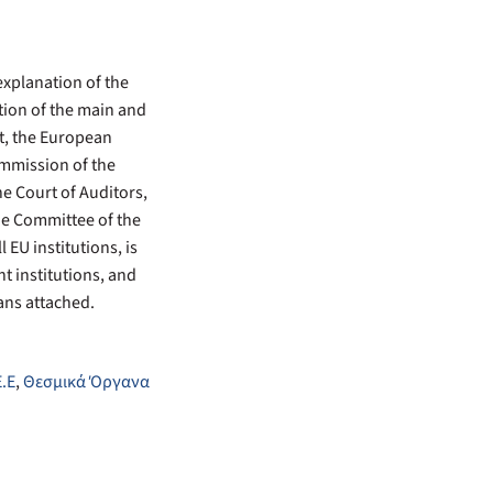
 explanation of the
tion of the main and
nt, the European
ommission of the
e Court of Auditors,
e Committee of the
 EU institutions, is
t institutions, and
ans attached.
.Ε
,
Θεσμικά Όργανα