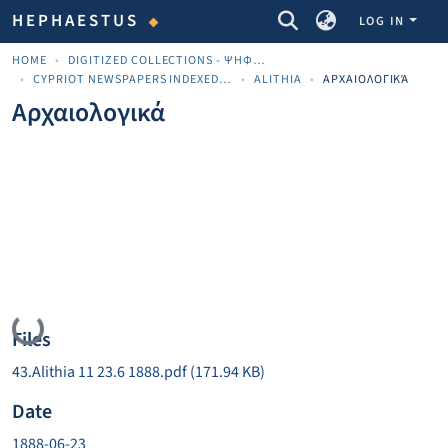
COMMUNITIES & COLLECTIONS
HEPHAESTUS
LOG IN
HOME
DIGITIZED COLLECTIONS - ΨΗΦΙΟΠΟΙΗΜΈΝΕΣ ΣΥΛΛΟΓΈΣ
CYPRIOT NEWSPAPERS INDEXED MATERIAL
ALITHIA
ΑΡΧΑΙΟΛΟΓΙΚΆ
Αρχαιολογικά
Loading...
Files
43.Alithia 11 23.6 1888.pdf
(171.94 KB)
Date
1888-06-23