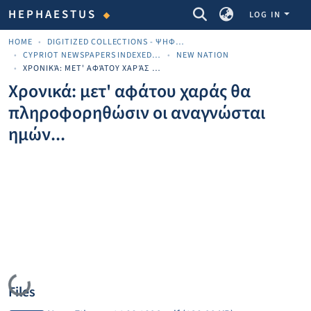
COMMUNITIES & COLLECTIONS
HEPHAESTUS
LOG IN
HOME
DIGITIZED COLLECTIONS - ΨΗΦΙΟΠΟΙΗΜΈΝΕΣ ΣΥΛΛΟΓΈΣ
CYPRIOT NEWSPAPERS INDEXED MATERIAL
NEW NATION
ΧΡΟΝΙΚΆ: ΜΕΤ' ΑΦΆΤΟΥ ΧΑΡΆΣ ΘΑ ΠΛΗΡΟΦΟΡΗΘΏΣΙΝ ΟΙ ΑΝΑΓΝΏΣΤΑΙ ΗΜΏΝ...
Χρονικά: μετ' αφάτου χαράς θα
πληροφορηθώσιν οι αναγνώσται
ημών...
Loading...
Files