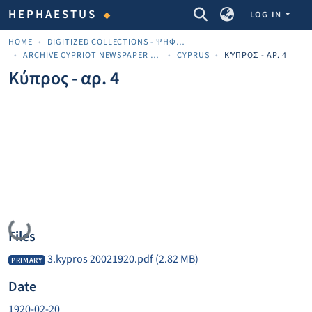
COMMUNITIES & COLLECTIONS
HEPHAESTUS
LOG IN
HOME
DIGITIZED COLLECTIONS - ΨΗΦΙΟΠΟΙΗΜΈΝΕΣ ΣΥΛΛΟΓΈΣ
ARCHIVE CYPRIOT NEWSPAPER MATERIALS
CYPRUS
ΚΎΠΡΟΣ - ΑΡ. 4
Κύπρος - αρ. 4
Loading...
Files
3.kypros 20021920.pdf
(2.82 MB)
PRIMARY
Date
1920-02-20