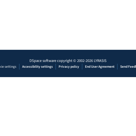
DSpace software
copyright © 2002-2026
LYRASIS
ie settings
Accessibility settings
Privacy policy
End User Agreement
Send Feed