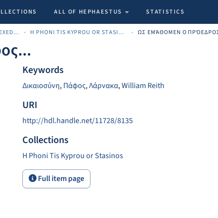
OLLECTIONS
ALL OF HEPHAESTUS
STATISTICS
CYPRIOT NEWSPAPERS INDEXED MATERIAL
H PHONI TIS KYPROU OR STASINOS
ΩΣ ΕΜΆΘΟΜΕΝ Ο ΠΡΌΕΔΡΟΣ
ος...
Keywords
Δικαιοσύνη
,
Πάφος
,
Λάρνακα
,
William Reith
URI
http://hdl.handle.net/11728/8135
Collections
H Phoni Tis Kyprou or Stasinos
Full item page