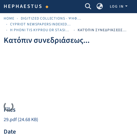
COMMUNITIES & COLLECTIONS
HEPHAESTUS
LOG IN
HOME
DIGITIZED COLLECTIONS - ΨΗΦΙΟΠΟΙΗΜΈΝΕΣ ΣΥΛΛΟΓΈΣ
CYPRIOT NEWSPAPERS INDEXED MATERIAL
H PHONI TIS KYPROU OR STASINOS
ΚΑΤΌΠΙΝ ΣΥΝΕΔΡΙΆΣΕΩΣ...
Κατόπιν συνεδριάσεως...
Loading...
Files
29.pdf
(24.68 KB)
Date