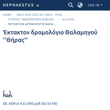
COMMUNITIES & COLLECTIONS
HEPHAESTUS
LOG IN
HOME
DIGITIZED COLLECTIONS - ΨΗΦΙΟΠΟΙΗΜΈΝΕΣ ΣΥΛΛΟΓΈΣ
CYPRIOT NEWSPAPERS INDEXED MATERIAL
ALITHIA
ΈΚΤΑΚΤΟΝ ΔΡΟΜΟΛΌΓΙΟ ΘΑΛΑΜΗΓΟΎ ''ΘΉΡΑΣ''
Έκτακτον δρομολόγιο Θαλαμηγού
''Θήρας''
Loading...
Files
88. Alithia 4.8.1900.pdf
(60.55 KB)