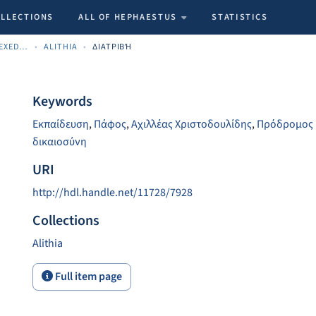
OLLECTIONS
ALL OF HEPHAESTUS
STATISTICS
CYPRIOT NEWSPAPERS INDEXED MATERIAL
ALITHIA
ΔΙΑΤΡΙΒΉ
Keywords
Εκπαίδευση
,
Πάφος
,
Αχιλλέας Χριστοδουλίδης
,
Πρόδρομος 
δικαιοσύνη
URI
http://hdl.handle.net/11728/7928
Collections
Alithia
Full item page