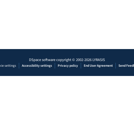
DSpace software
copyright © 2002-2026
LYRASIS
ie settings
Accessibility settings
Privacy policy
End User Agreement
Send Feed