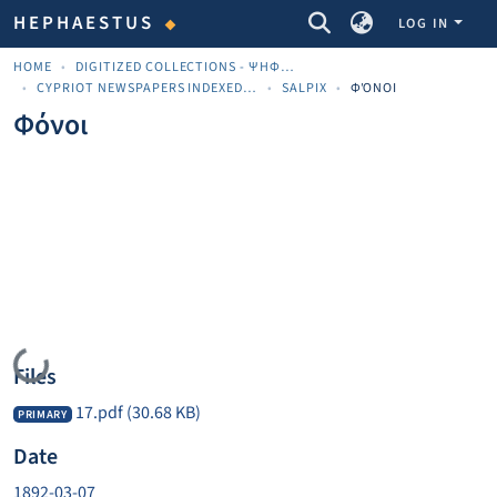
COMMUNITIES & COLLECTIONS
HEPHAESTUS
LOG IN
HOME
DIGITIZED COLLECTIONS - ΨΗΦΙΟΠΟΙΗΜΈΝΕΣ ΣΥΛΛΟΓΈΣ
CYPRIOT NEWSPAPERS INDEXED MATERIAL
SALPIX
ΦΌΝΟΙ
Φόνοι
Loading...
Files
17.pdf
(30.68 KB)
PRIMARY
Date
1892-03-07