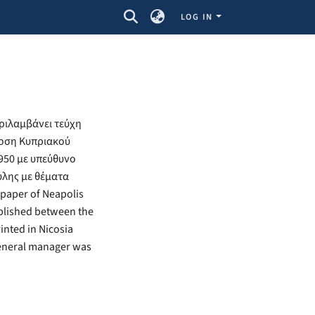
LOG IN
ριλαμβάνει τεύχη
δοση Κυπριακού
950 με υπεύθυνο
ύλης με θέματα
paper of Neapolis
published between the
inted in Nicosia
general manager was