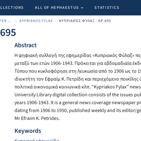
OLLECTIONS
ALL OF HEPHAESTUS
STATISTICS
ARCHIVE CYPRIOT NEWSPAPER MATERIALS
KYPRIAKOS FYLAX
ΚΥΠΡΙΑΚΌΣ ΦΎΛΑΞ - ΑΡ.695
.695
Abstract
Η ψηφιακή συλλογή της εφημερίδας «Κυπριακός Φύλαξ» πε
μεταξύ των ετών 1906-1943. Πρόκειται για εβδομαδιαία έκ
Τύπου που κυκλοφόρησε στη Λευκωσία από το 1906 ως το 1
ιδιοκτήτη τον Εφραίμ Κ. Πετρίδη και περιεχόμενο ποικίλης 
πολιτικά οικονομικά κοινωνικά κλπ. “Kypriakos Fylax” news
University Library digital collection consists of the issues 
years 1906-1943. It is a general news coverage newspaper pr
dating from 1906 to 1950, published weekly and its editor/
Mr Efraim K. Petrides.
Keywords