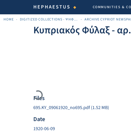
HEPHAESTUS
COMMUNITIES & C
HOME
DIGITIZED COLLECTIONS - ΨΗΦΙΟΠΟΙΗΜΈΝΕΣ ΣΥΛΛΟΓΈΣ
Κυπριακός Φύλαξ - αρ
Loading...
Files
695.KY_09061920_no695.pdf
(1.52 MB)
Date
1920-06-09