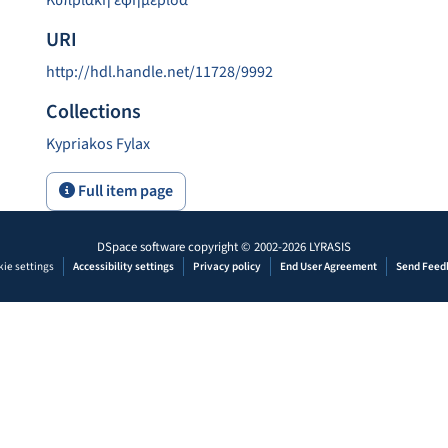
Κυπριακή εφημερίδα
URI
http://hdl.handle.net/11728/9992
Collections
Kypriakos Fylax
Full item page
DSpace software
copyright © 2002-2026
LYRASIS
ie settings
Accessibility settings
Privacy policy
End User Agreement
Send Feed