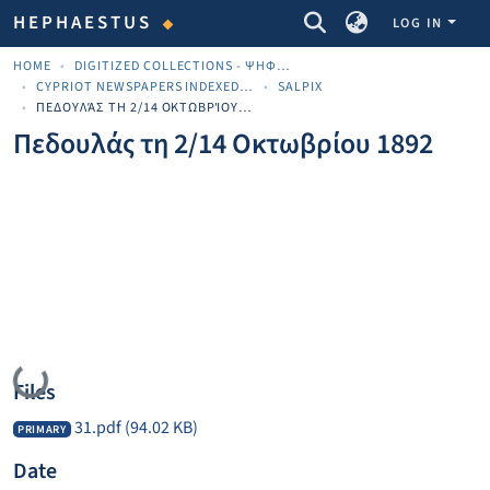
COMMUNITIES & COLLECTIONS
HEPHAESTUS
LOG IN
HOME
DIGITIZED COLLECTIONS - ΨΗΦΙΟΠΟΙΗΜΈΝΕΣ ΣΥΛΛΟΓΈΣ
CYPRIOT NEWSPAPERS INDEXED MATERIAL
SALPIX
ΠΕΔΟΥΛΆΣ ΤΗ 2/14 ΟΚΤΩΒΡΊΟΥ 1892
Πεδουλάς τη 2/14 Οκτωβρίου 1892
Loading...
Files
31.pdf
(94.02 KB)
PRIMARY
Date