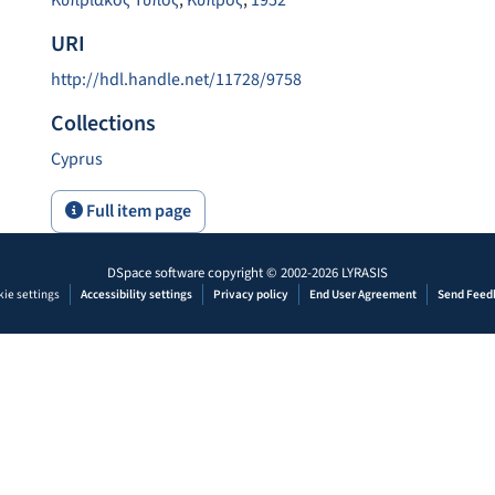
Κυπριακός Τύπος
,
Κύπρος
,
1952
URI
http://hdl.handle.net/11728/9758
Collections
Cyprus
Full item page
DSpace software
copyright © 2002-2026
LYRASIS
ie settings
Accessibility settings
Privacy policy
End User Agreement
Send Feed