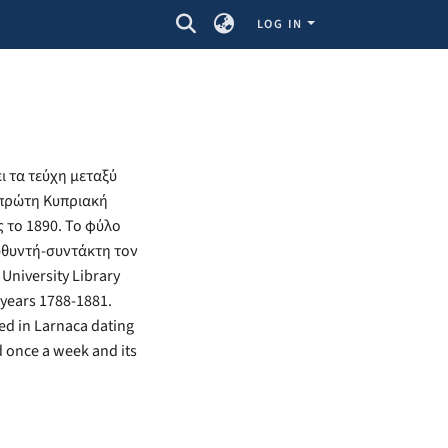
LOG IN
 τα τεύχη μεταξύ
ν πρώτη Κυπριακή
 το 1890. Το φύλο
ευθυντή-συντάκτη τον
niversity Library
 years 1788-1881.
ed in Larnaca dating
d once a week and its