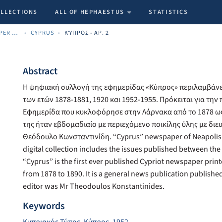
OLLECTIONS
ALL OF HEPHAESTUS
STATISTICS
ARCHIVE CYPRIOT NEWSPAPER MATERIALS
CYPRUS
ΚΎΠΡΟΣ - ΑΡ. 2
Abstract
Η ψηφιακή συλλογή της εφημερίδας «Κύπρος» περιλαμβάνει
των ετών 1878-1881, 1920 και 1952-1955. Πρόκειται για τη
Εφημερίδα που κυκλοφόρησε στην Λάρνακα από το 1878 ως
της ήταν εβδομαδιαίο με περιεχόμενο ποικίλης ύλης με δι
Θεόδουλο Κωνσταντινίδη. “Cyprus” newspaper of Neapolis U
digital collection includes the issues published between the
“Cyprus” is the first ever published Cypriot newspaper print
from 1878 to 1890. It is a general news publication publishe
editor was Mr Theodoulos Konstantinides.
Keywords