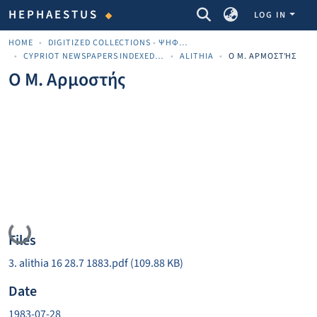
COMMUNITIES & COLLECTIONS
HEPHAESTUS
LOG IN
HOME
DIGITIZED COLLECTIONS - ΨΗΦΙΟΠΟΙΗΜΈΝΕΣ ΣΥΛΛΟΓΈΣ
CYPRIOT NEWSPAPERS INDEXED MATERIAL
ALITHIA
Ο Μ. ΑΡΜΟΣΤΉΣ
Ο Μ. Αρμοστής
Loading...
Files
3. alithia 16 28.7 1883.pdf
(109.88 KB)
Date
1983-07-28