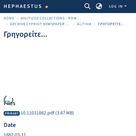
COMMUNITIES & COLLECTIONS
HEPHAESTUS
LOG IN
HOME
DIGITIZED COLLECTIONS - ΨΗΦΙΟΠΟΙΗΜΈΝΕΣ ΣΥΛΛΟΓΈΣ
ARCHIVE CYPRIOT NEWSPAPER MATERIALS
ALITHIA
ΓΡΗΓΟΡΕΊΤΕ...
Γρηγορείτε...
Loading...
Files
10.11031882.pdf
(3.87 MB)
PRIMARY
Date
1882-03-11