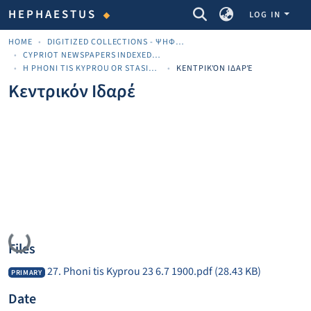
COMMUNITIES & COLLECTIONS
HEPHAESTUS
LOG IN
HOME
DIGITIZED COLLECTIONS - ΨΗΦΙΟΠΟΙΗΜΈΝΕΣ ΣΥΛΛΟΓΈΣ
CYPRIOT NEWSPAPERS INDEXED MATERIAL
H PHONI TIS KYPROU OR STASINOS
ΚΕΝΤΡΙΚΌΝ ΙΔΑΡΈ
Κεντρικόν Ιδαρέ
Loading...
Files
27. Phoni tis Kyprou 23 6.7 1900.pdf
(28.43 KB)
PRIMARY
Date