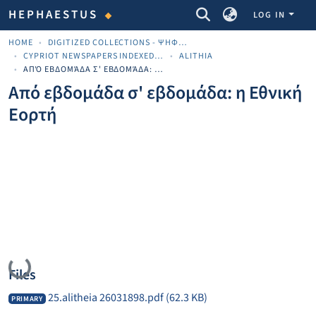
COMMUNITIES & COLLECTIONS
HEPHAESTUS
LOG IN
HOME
DIGITIZED COLLECTIONS - ΨΗΦΙΟΠΟΙΗΜΈΝΕΣ ΣΥΛΛΟΓΈΣ
CYPRIOT NEWSPAPERS INDEXED MATERIAL
ALITHIA
ΑΠΌ ΕΒΔΟΜΆΔΑ Σ' ΕΒΔΟΜΆΔΑ: Η ΕΘΝΙΚΉ ΕΟΡΤΉ
Από εβδομάδα σ' εβδομάδα: η Εθνική
Εορτή
Loading...
Files
25.alitheia 26031898.pdf
(62.3 KB)
PRIMARY