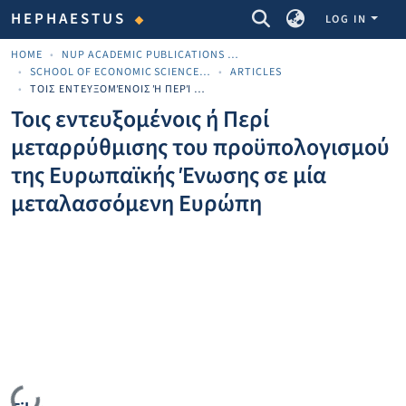
COMMUNITIES & COLLECTIONS
HEPHAESTUS
LOG IN
HOME
NUP ACADEMIC PUBLICATIONS - ΑΚΑΔΗΜΑΪΚΈΣ ΔΗΜΟΣΙΕΎΣΕΙΣ ΠΝΠ
SCHOOL OF ECONOMIC SCIENCES AND BUSINESS
ARTICLES
ΤΟΙΣ ΕΝΤΕΥΞΟΜΈΝΟΙΣ Ή ΠΕΡΊ ΜΕΤΑΡΡΎΘΜΙΣΗΣ ΤΟΥ ΠΡΟΫΠΟΛΟΓΙΣΜΟΎ ΤΗΣ ΕΥΡΩΠΑΪΚΉΣ ΈΝΩΣΗΣ ΣΕ ΜΊΑ ΜΕΤΑΛΑΣΣΌΜΕΝΗ ΕΥΡΏΠΗ
Τοις εντευξομένοις ή Περί
μεταρρύθμισης του προϋπολογισμού
της Ευρωπαϊκής Ένωσης σε μία
μεταλασσόμενη Ευρώπη
Loading...