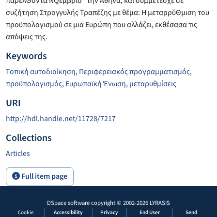
παρελΘόντα ΝQέμβριο* την Αθήνα, και συμμετέσχε σε
συζήτηση Στρογγυλής Τραπέζης με θέμα: Η μεταρρύΘμιση του
προϋπολογισμού σε μια Ευρώπη που αλλάζει, εκθέσασα τις
απόψεις της.
Keywords
Τοπική αυτοδιοίκηση
,
Περιφερειακός προγραμματισμός
,
προϋπολογισμός
,
Ευρωπαϊκή Ένωση
,
μεταρυθμίσεις
URI
http://hdl.handle.net/11728/7217
Collections
Articles
Full item page
DSpace software
copyright © 2002-2026
LYRASIS
Cookie
Accessibility
Privacy
End User
Send