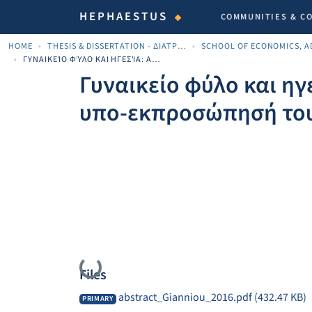
HEPHAESTUS
COMMUNITIES & C
HOME
THESIS & DISSERTATION - ΔΙΑΤΡΙΒΈΣ & ΔΙΔΑΚΤΟΡΙΚΈΣ
ΓΥΝΑΙΚΕΊΟ ΦΎΛΟ ΚΑΙ ΗΓΕΣΊΑ: ΑΠΌΨΕΙΣ ΤΩΝ ΓΥΝΑΙΚΏΝ ΕΚΠΑΙΔΕΥΤΙΚΏΝ ΓΙΑ ΤΗΝ ΥΠΟ-ΕΚΠΡΟΣΏΠΗΣΉ ΤΟΥΣ ΣΤΗΝ ΕΚΠΑΙΔΕΥΤΙΚΉ ΙΕΡΑΡΧΊΑ
Γυναικείο φύλο και ηγ
υπο-εκπροσώπησή τους
Loading...
Files
abstract_Gianniou_2016.pdf
(432.47 KB)
PRIMARY