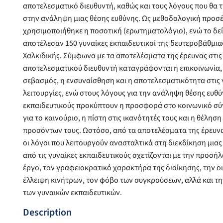
αποτελεσματικό διευθυντή, καθώς και τους λόγους που θα τ
στην ανάληψη μιας θέσης ευθύνης. Ως μεθοδολογική προσ
χρησιμοποιήθηκε η ποσοτική (ερωτηματολόγιο), ενώ το δεί
αποτέλεσαν 150 γυναίκες εκπαιδευτικοί της δευτεροβάθμια
Χαλκιδικής. Σύμφωνα με τα αποτελέσματα της έρευνας στις
αποτελεσματικού διευθυντή καταγράφονται η επικοινωνία, 
σεβασμός, η ενσυναίσθηση και η αποτελεσματικότητα στις
λειτουργίες, ενώ στους λόγους για την ανάληψη θέσης ευθύ
εκπαιδευτικούς προκύπτουν η προσφορά στο κοινωνικό σύ
για το καινούριο, η πίστη στις ικανότητές τους και η θέλησ
προσόντων τους. Ωστόσο, από τα αποτελέσματα της έρευνα
οι λόγοι που λειτουργούν ανασταλτικά στη διεκδίκηση μιας
από τις γυναίκες εκπαιδευτικούς σχετίζονται με την προσή
έργο, τον γραφειοκρατικό χαρακτήρα της διοίκησης, την οι
έλλειψη κινήτρων, τον φόβο των συγκρούσεων, αλλά και τη
των γυναικών εκπαιδευτικών.
Description