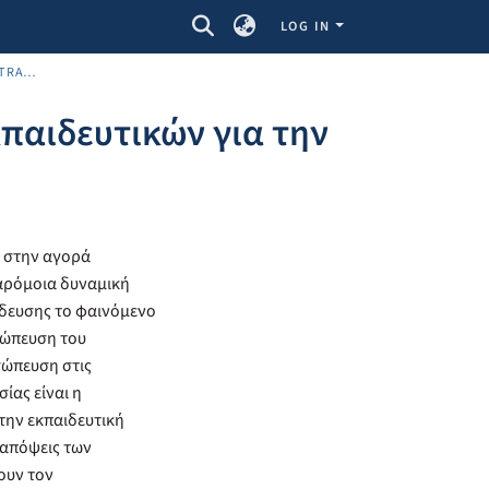
LOG IN
MASTER IN PUBLIC ADMINISTRATION (MPA)
κπαιδευτικών για την
α στην αγορά
παρόμοια δυναμική
αίδευσης το φαινόμενο
σώπευση του
σώπευση στις
ίας είναι η
την εκπαιδευτική
 απόψεις των
ουν τον