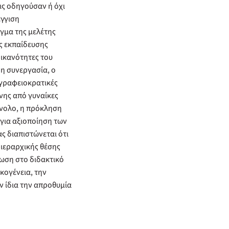
ις οδηγούσαν ή όχι
έγγιση
γμα της μελέτης
ς εκπαίδευσης
 ικανότητες του
η συνεργασία, ο
 γραφειοκρατικές
νης από γυναίκες
νολο, η πρόκληση
η για αξιοποίηση των
ς διαπιστώνεται ότι
 ιεραρχικής θέσης
λωση στο διδακτικό
κογένεια, την
ν ίδια την απροθυμία