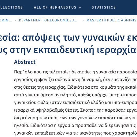
OLLECTIONS
ALL OF HEPHAESTUS
STATISTICS
SCHOOL OF ECONOMICS, ADMINISTRATION AND COMPUTER SCIENCE
DEPARTMENT OF ECONOMICS AND BUSINESS
εσία: απόψεις των γυναικών ε
 στην εκπαιδευτική ιεραρχία
Abstract
Παρ’ όλο που τις τελευταίες δεκαετίες η γυναικεία παρουσί
εργασίας εμφανίζει αυξανόμενη δυναμική, δεν εμφανίζει 
στις θέσεις της ιεραρχίας. Ειδικότερα στο κομμάτι της εκπ
αυτό γίνεται άμεσα αντιληπτό, καθώς υπάρχει υπερ-εκπρο
γυναικείου φύλου στον εκπαιδευτικό κλάδο και υπο-εκπρο
ιεραρχικά υψηλόβαθμές θέσεις. Σκοπός της παρούσας εργασ
διερεύνηση των απόψεων των γυναικών εκπαιδευτικών για 
ηγεσία. Ειδικότερα η εργασία προσπαθεί να διερευνήσει τις
γυναικών εκπαιδευτικών για τις ικανότητες που χαρακτηρίζ