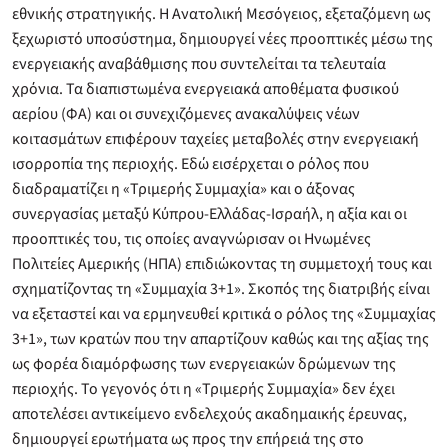
εθνικής στρατηγικής. Η Ανατολική Μεσόγειος, εξεταζόμενη ως
ξεχωριστό υποσύστημα, δημιουργεί νέες προοπτικές μέσω της
ενεργειακής αναβάθμισης που συντελείται τα τελευταία
χρόνια. Τα διαπιστωμένα ενεργειακά αποθέματα φυσικού
αερίου (ΦΑ) και οι συνεχιζόμενες ανακαλύψεις νέων
κοιτασμάτων επιφέρουν ταχείες μεταβολές στην ενεργειακή
ισορροπία της περιοχής. Εδώ εισέρχεται ο ρόλος που
διαδραματίζει η «Τριμερής Συμμαχία» και ο άξονας
συνεργασίας μεταξύ Κύπρου-Ελλάδας-Ισραήλ, η αξία και οι
προοπτικές του, τις οποίες αναγνώρισαν οι Ηνωμένες
Πολιτείες Αμερικής (ΗΠΑ) επιδιώκοντας τη συμμετοχή τους και
σχηματίζοντας τη «Συμμαχία 3+1». Σκοπός της διατριβής είναι
να εξεταστεί και να ερμηνευθεί κριτικά ο ρόλος της «Συμμαχίας
3+1», των κρατών που την απαρτίζουν καθώς και της αξίας της
ως φορέα διαμόρφωσης των ενεργειακών δρώμενων της
περιοχής. Το γεγονός ότι η «Τριμερής Συμμαχία» δεν έχει
αποτελέσει αντικείμενο ενδελεχούς ακαδημαικής έρευνας,
δημιουργεί ερωτήματα ως προς την επήρειά της στο