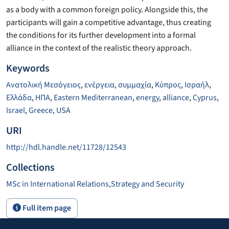
as a body with a common foreign policy. Alongside this, the
participants will gain a competitive advantage, thus creating
the conditions for its further development into a formal
alliance in the context of the realistic theory approach.
Keywords
Ανατολική Μεσόγειος
,
ενέργεια
,
συμμαχία
,
Κύπρος
,
Ισραήλ
,
Ελλάδα
,
ΗΠΑ
,
Eastern Mediterranean
,
energy
,
alliance
,
Cyprus
,
Israel
,
Greece
,
USA
URI
http://hdl.handle.net/11728/12543
Collections
MSc in International Relations,Strategy and Security
Full item page