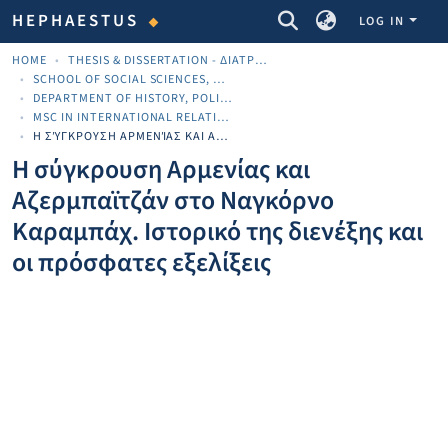
COMMUNITIES & COLLECTIONS
HEPHAESTUS
LOG IN
HOME
THESIS & DISSERTATION - ΔΙΑΤΡΙΒΈΣ & ΔΙΔΑΚΤΟΡΙΚΈΣ
SCHOOL OF SOCIAL SCIENCES, ARTS AND HUMANITIES
DEPARTMENT OF HISTORY, POLITICS AND INTERNATIONAL STUDIES
MSC IN INTERNATIONAL RELATIONS,STRATEGY AND SECURITY
Η ΣΎΓΚΡΟΥΣΗ ΑΡΜΕΝΊΑΣ ΚΑΙ ΑΖΕΡΜΠΑΪΤΖΆΝ ΣΤΟ ΝΑΓΚΌΡΝΟ ΚΑΡΑΜΠΆΧ. ΙΣΤΟΡΙΚΌ ΤΗΣ ΔΙΕΝΈΞΗΣ ΚΑΙ ΟΙ ΠΡΌΣΦΑΤΕΣ ΕΞΕΛΊΞΕΙΣ
Η σύγκρουση Αρμενίας και
Αζερμπαϊτζάν στο Ναγκόρνο
Καραμπάχ. Ιστορικό της διενέξης και
οι πρόσφατες εξελίξεις