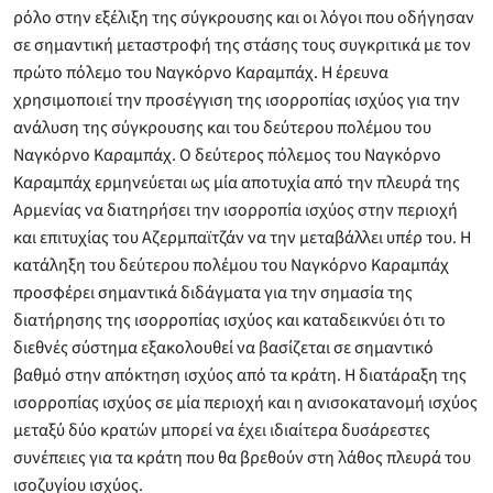
ρόλο στην εξέλιξη της σύγκρουσης και οι λόγοι που οδήγησαν
σε σημαντική μεταστροφή της στάσης τους συγκριτικά με τον
πρώτο πόλεμο του Ναγκόρνο Καραμπάχ. Η έρευνα
χρησιμοποιεί την προσέγγιση της ισορροπίας ισχύος για την
ανάλυση της σύγκρουσης και του δεύτερου πολέμου του
Ναγκόρνο Καραμπάχ. Ο δεύτερος πόλεμος του Ναγκόρνο
Καραμπάχ ερμηνεύεται ως μία αποτυχία από την πλευρά της
Αρμενίας να διατηρήσει την ισορροπία ισχύος στην περιοχή
και επιτυχίας του Αζερμπαϊτζάν να την μεταβάλλει υπέρ του. Η
κατάληξη του δεύτερου πολέμου του Ναγκόρνο Καραμπάχ
προσφέρει σημαντικά διδάγματα για την σημασία της
διατήρησης της ισορροπίας ισχύος και καταδεικνύει ότι το
διεθνές σύστημα εξακολουθεί να βασίζεται σε σημαντικό
βαθμό στην απόκτηση ισχύος από τα κράτη. Η διατάραξη της
ισορροπίας ισχύος σε μία περιοχή και η ανισοκατανομή ισχύος
μεταξύ δύο κρατών μπορεί να έχει ιδιαίτερα δυσάρεστες
συνέπειες για τα κράτη που θα βρεθούν στη λάθος πλευρά του
ισοζυγίου ισχύος.