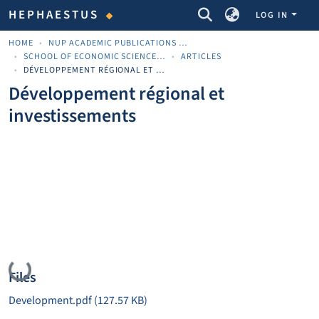
COMMUNITIES & COLLECTIONS
HEPHAESTUS
LOG IN
HOME
NUP ACADEMIC PUBLICATIONS - ΑΚΑΔΗΜΑΪΚΈΣ ΔΗΜΟΣΙΕΎΣΕΙΣ ΠΝΠ
SCHOOL OF ECONOMIC SCIENCES AND BUSINESS
ARTICLES
DÉVELOPPEMENT RÉGIONAL ET INVESTISSEMENTS
Développement régional et
investissements
Loading...
Files
Development.pdf
(127.57 KB)