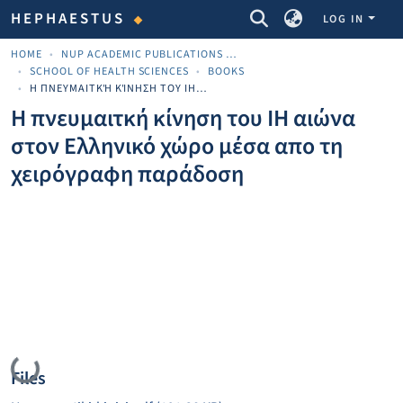
COMMUNITIES & COLLECTIONS
HEPHAESTUS
LOG IN
HOME
NUP ACADEMIC PUBLICATIONS - ΑΚΑΔΗΜΑΪΚΈΣ ΔΗΜΟΣΙΕΎΣΕΙΣ ΠΝΠ
SCHOOL OF HEALTH SCIENCES
BOOKS
Η ΠΝΕΥΜΑΙΤΚΉ ΚΊΝΗΣΗ ΤΟΥ ΙΗ ΑΙΏΝΑ ΣΤΟΝ ΕΛΛΗΝΙΚΌ ΧΏΡΟ ΜΈΣΑ ΑΠΟ ΤΗ ΧΕΙΡΌΓΡΑΦΗ ΠΑΡΆΔΟΣΗ
Η πνευμαιτκή κίνηση του ΙΗ αιώνα
στον Ελληνικό χώρο μέσα απο τη
χειρόγραφη παράδοση
Loading...
Files