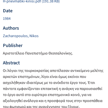
H-pnevmatiki-kinisi.pdf
(191.38 KB)
Date
1984
Authors
Zacharopoulos, Nikos
Publisher
Αριστοτέλειο Πανεπιστήμιο Θεσσαλονίκης.
Abstract
Οι λόγιοι της τουρκοκρατίας αποτέλεσαν αντικείμενο μελέτης
αρκετών επιστημόνων, λίγοι είναι όμως εκείνοι που
ασχολήθηκαν ιδιαιτέρως με το ανέκδοτο έργο τους. Έτσι
πάντοτε εμφανίζονταν επιτακτική η ανάγκη να παρουσιασθεί
το έργο αυτό στο ευρύτερο επιστημονικό κοινό, για να
αξιολογηθεί ανάλογα και η προσφορά τους στην προσπάθεια
του φωτισμού και της αναγέννησης του Γένους.