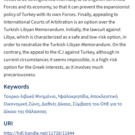
Forces and its economy, so that it can prevent the expansionist
policy of Turkey with its own Forces. Finally, appealing to
International Courts of Arbitration is an option over the
Turkish-Libyan Memorandum. Initially, the lawsuit against
Libya, which is characterized as a safe and low-risk option, in
order to neutralize the Turkish-Libyan Memorandum. On the
contrary, the appeal to the ICJ against Turkey, although in
current circumstances it seems impossible, is a high-risk
option for the Greek interests, as it involves much
precariousness.
Keywords
Τουρκο-λιβυκό Μνημόνιο
,
Υφαλοκρηπίδα
,
Αποκλειστική
Οικονομική Ζώνη
,
Διεθνές Δίκαιο
,
Σύμβαση του ΟΗΕ για το
Δίκαιο της Θάλασσας
URI
http://hdl.handle.net/11728/11844