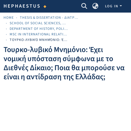
COMMUNITIES & COLLECTIONS
HEPHAESTUS
LOG IN
HOME
THESIS & DISSERTATION - ΔΙΑΤΡΙΒΈΣ & ΔΙΔΑΚΤΟΡΙΚΈΣ
SCHOOL OF SOCIAL SCIENCES, ARTS AND HUMANITIES
DEPARTMENT OF HISTORY, POLITICS AND INTERNATIONAL STUDIES
MSC IN INTERNATIONAL RELATIONS,STRATEGY AND SECURITY
ΤΟΥΡΚΟ-ΛΥΒΙΚΌ ΜΝΗΜΌΝΙΟ: ΈΧΕΙ ΝΟΜΙΚΉ ΥΠΌΣΤΑΣΗ ΣΎΜΦΩΝΑ ΜΕ ΤΟ ΔΙΕΘΝΈΣ ΔΊΚΑΙΟ; ΠΟΙΑ ΘΑ ΜΠΟΡΟΎΣΕ ΝΑ ΕΊΝΑΙ Η ΑΝΤΊΔΡΑΣΗ ΤΗΣ ΕΛΛΆΔΑΣ;
Τουρκο-λυβικό Μνημόνιο: Έχει
νομική υπόσταση σύμφωνα με το
Διεθνές Δίκαιο; Ποια θα μπορούσε να
είναι η αντίδραση της Ελλάδας;