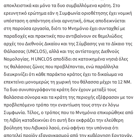
αποκλειστικά και μόνο τα δυο συμβαλλόμενα κράτη. Στο
ερευνητικό ερώτημα εάν η Συμφωνία οριοθέτησης έχει νομική
υπόσταση η απάντηση είναι αρνητική, όπως αποδεικνύεται
στη παρούσα εργασία, διότι το Μνημόνιο έχει συνταχθεί με
παραδοχές και πρακτικές που αντιβαίνουν σε θεμελιώδεις
αρχές του Διεθνούς Δικαίου και της Σύμβασης για το Δίκαιο της
Θάλασσας (UNCLOS), αλλά και της αντίστοιχης Διεθνούς
Νομολογίας. Η UNCLOS αποδίδει σε κατοικημένα νησιά όλες
τις θαλάσσιες ζώνες που προβλέπονται, ενώ παράλληλα
διευκρινίζει ότι κάθε παράκτιο κράτος έχει το δικαίωμα να
επεκτείνει μονομερώς τη χωρική του θάλασσα μέχρι τα 12 ΝΜ.
Τα δυο συνυπογράφοντα κράτη δεν έχουν μεταξύ τους
θαλάσσια σύνορα και τα κράτη της περιοχής εξέφρασαν με τον
προβλεπόμενο τρόπο την εναντίωση τους στην εν λόγω
Συμφωνία. Τέλος, ο τρόπος που το Μνημόνιο επικυρώθηκε από
τη Λιβύη καταδεικνύει ότι αυτή δεν εκφράζει την ελεύθερη
βούληση του Λιβυκού λαού, ενώ αφήνει την υπόνοια ότι
αποτελεί προϊόν εξαναγκασμού από την κυβέρνηση Ερντογάν.