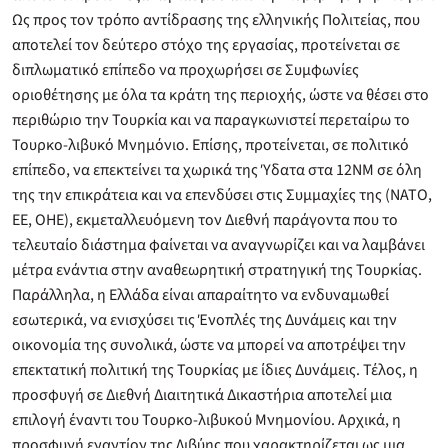
Ως προς τον τρόπο αντίδρασης της ελληνικής Πολιτείας, που
αποτελεί τον δεύτερο στόχο της εργασίας, προτείνεται σε
διπλωματικό επίπεδο να προχωρήσει σε Συμφωνίες
οριοθέτησης με όλα τα κράτη της περιοχής, ώστε να θέσει στο
περιθώριο την Τουρκία και να παραγκωνιστεί περεταίρω το
Τουρκο-λιβυκό Μνημόνιο. Επίσης, προτείνεται, σε πολιτικό
επίπεδο, να επεκτείνει τα χωρικά της Ύδατα στα 12ΝΜ σε όλη
της την επικράτεια και να επενδύσει στις Συμμαχίες της (ΝΑΤΟ,
ΕΕ, ΟΗΕ), εκμεταλλευόμενη τον Διεθνή παράγοντα που το
τελευταίο διάστημα φαίνεται να αναγνωρίζει και να λαμβάνει
μέτρα ενάντια στην αναθεωρητική στρατηγική της Τουρκίας.
Παράλληλα, η Ελλάδα είναι απαραίτητο να ενδυναμωθεί
εσωτερικά, να ενισχύσει τις Ένοπλές της Δυνάμεις και την
οικονομία της συνολικά, ώστε να μπορεί να αποτρέψει την
επεκτατική πολιτική της Τουρκίας με ίδιες Δυνάμεις. Τέλος, η
προσφυγή σε Διεθνή Διαιτητικά Δικαστήρια αποτελεί μια
επιλογή έναντι του Τουρκο-λιβυκού Μνημονίου. Αρχικά, η
προσφυγή εναντίον της Λιβύης που χαρακτηρίζεται ως μια