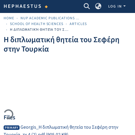
COMMUNITIES & COLLECTIONS
HEPHAESTUS
LOG IN
HOME
NUP ACADEMIC PUBLICATIONS - ΑΚΑΔΗΜΑΪΚΈΣ ΔΗΜΟΣΙΕΎΣΕΙΣ ΠΝΠ
SCHOOL OF HEALTH SCIENCES
ARTICLES
Η ΔΙΠΛΩΜΑΤΙΚΉ ΘΗΤΕΊΑ ΤΟΥ ΣΕΦΈΡΗ ΣΤΗΝ ΤΟΥΡΚΊΑ
Η διπλωματική θητεία του Σεφέρη
στην Τουρκία
ding...
Files
Georgis_Η διπλωματική θητεία του Σεφέρη στην
PRIMARY
Τουρκία_τχ 4 (2).pdf
(905.02 KB)