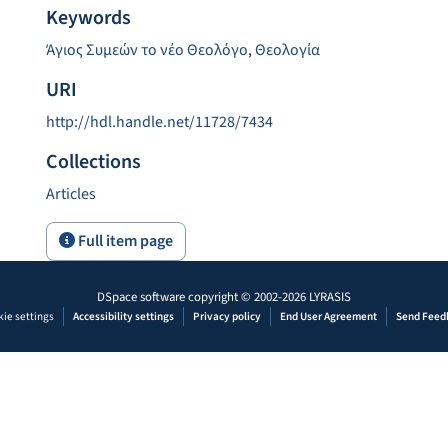
Keywords
Άγιος Συμεών το νέο Θεολόγο
,
Θεολογία
URI
http://hdl.handle.net/11728/7434
Collections
Articles
Full item page
DSpace software
copyright © 2002-2026
LYRASIS
ie settings
Accessibility settings
Privacy policy
End User Agreement
Send Feed