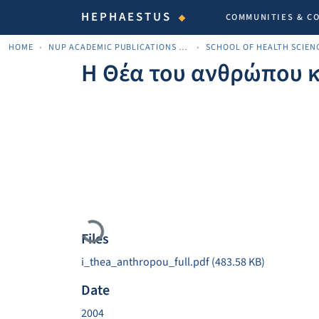
HEPHAESTUS
COMMUNITIES & C
HOME
NUP ACADEMIC PUBLICATIONS - ΑΚΑΔΗΜΑΪΚΈΣ ΔΗΜΟΣΙΕΎΣΕΙΣ ΠΝΠ
SCHOOL OF HEALTH SCIEN
Η Θέα του ανθρώπου κ
Loading...
Files
i_thea_anthropou_full.pdf
(483.58 KB)
Date
2004