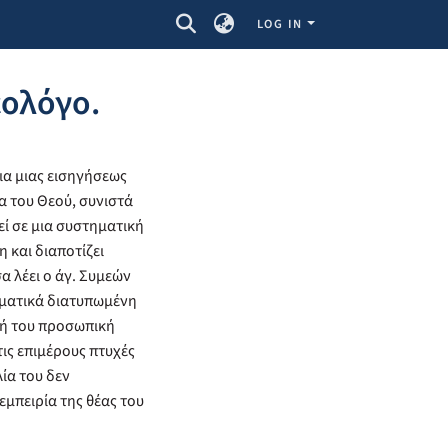
LOG IN
εολόγο.
ρια μιας εισηγήσεως
α του Θεού, συνιστά
εί σε μια συστηματική
 και διαποτίζει
α λέει ο άγ. Συμεών
τηματικά διατυπωμένη
κή του προσωπική
τις επιμέρους πτυχές
ία του δεν
εμπειρία της θέας του