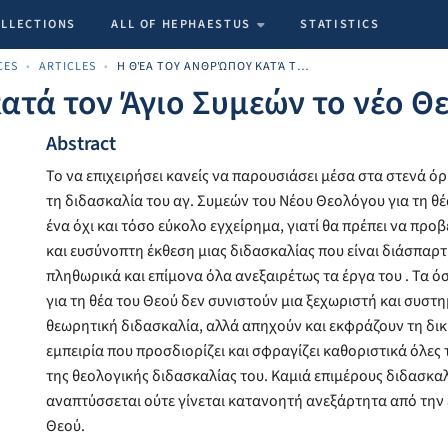
OLLECTIONS
ALL OF HEPHAESTUS
STATISTICS
CES
ARTICLES
Η ΘΈΑ ΤΟΥ ΑΝΘΡΏΠΟΥ ΚΑΤΆ ΤΟΝ ΆΓΙΟ ΣΥΜΕΏΝ ΤΟ ΝΈΟ ΘΕΟΛΌΓΟ.
ατά τον Άγιο Συμεών το νέο Θ
Abstract
Το να επιχειρήσει κανείς να παρουσιάσει μέσα στα στενά ό
τη διδασκαλία του αγ. Συμεών του Νέου Θεολόγου για τη θέ
ένα όχι και τόσο εύκολο εγχείρημα, γιατί θα πρέπει να προβ
και ευσύνοπτη έκθεση μιας διδασκαλίας που είναι διάσπαρτη
πληθωρικά και επίμονα όλα ανεξαιρέτως τα έργα του . Τα όσ
για τη θέα του Θεού δεν συνιστούν μια ξεχωριστή και συσ
θεωρητική διδασκαλία, αλλά απηχούν και εκφράζουν τη δι
εμπειρία που προσδιορίζει και σφραγίζει καθοριστικά όλες 
της θεολογικής διδασκαλίας του. Καμιά επιμέρους διδασκαλ
αναπτύσσεται ούτε γίνεται κατανοητή ανεξάρτητα από την 
Θεού.