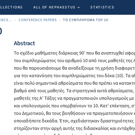
OLLECTIONS
ALL OF HEPHAESTUS
STATISTICS
SCHOOL OF ECONOMIC SCIENCES AND BUSINESS
CONFERENCE PAPERS
ΤΟ ΣΥΜΠΛΉΡΩΜΑ ΤΟΥ 10
0
Abstract
Το σχέδιο μαθήματος διάρκειας 90’ που θα αναπτυχθεί αφ
του συμπληρώματος του αριθμού 10 από τους μαθητές της Α
που θα παρουσιάσουμε θα αναδείξουμε τη χρήση διαφορετ
για την κατανόηση του συμπληρώματος του δέκα (10). Τα α
είναι πολύ σημαντικά αθροίσματα που θα πρέπει να κατακτ
βαθμό από τους μαθητές. Τα στρατηγικά αυτά αθροίσματα,
μαθητές της Α’ Τάξης να πραγματοποιούν υπολογισμούς με 
και υπολογισμούς που υπερβαίνουν το 10. Κατ’ επέκταση, στ
του Δημοτικού, θα τους βοηθήσουν να πραγματοποιήσουν 
οποιαδήποτε δεκάδα. Έτσι, σχεδιάστηκαν δραστηριότητες 
στηρίζονταν στην αρχή αυτής της διδασκαλίας και εντάχθηκ