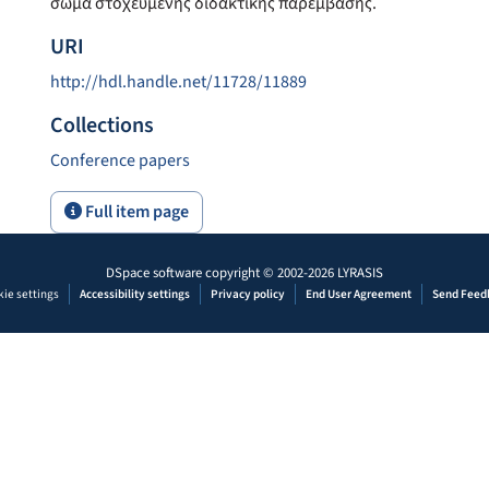
σώμα στοχευμένης διδακτικής παρέμβασης.
URI
http://hdl.handle.net/11728/11889
Collections
Conference papers
Full item page
DSpace software
copyright © 2002-2026
LYRASIS
ie settings
Accessibility settings
Privacy policy
End User Agreement
Send Feed