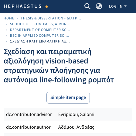
COMMUNITIES & COLLECTIONS
HEPHAESTUS
LOG IN
HOME
THESIS & DISSERTATION - ΔΙΑΤΡΙΒΈΣ & ΔΙΔΑΚΤΟΡΙΚΈΣ
SCHOOL OF ECONOMICS, ADMINISTRATION AND COMPUTER SCIENCE
DEPARTMENT OF COMPUTER SCIENCE
BSC IN APPLIED COMPUTER SCIENCE
ΣΧΕΔΊΑΣΗ ΚΑΙ ΠΕΙΡΑΜΑΤΙΚΉ ΑΞΙΟΛΌΓΗΣΗ VISION-BASED ΣΤΡΑΤΗΓΙΚΏΝ ΠΛΟΉΓΗΣΗΣ ΓΙΑ ΑΥΤΌΝΟΜΑ LINE-FOLLOWING ΡΟΜΠΌΤ
Σχεδίαση και πειραματική
αξιολόγηση vision-based
στρατηγικών πλοήγησης για
αυτόνομα line-following ρομπότ
Simple item page
dc.contributor.advisor
Evripidou, Salomi
dc.contributor.author
Αδάμου, Ανδρέας