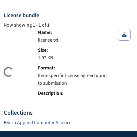
License bundle
Now showing
1 - 1 of 1
Name:
license.txt
Size:
1.92 KB
ding...
Format:
Item-specific license agreed upon
to submission
Description:
Collections
BSc in Applied Computer Science