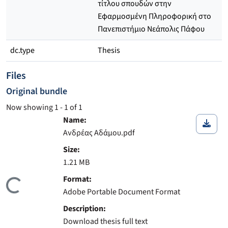
τίτλου σπουδών στην
Εφαρμοσμένη Πληροφορική στο
Πανεπιστήμιο Νεάπολις Πάφου
dc.type
Thesis
Files
Original bundle
Now showing
1 - 1 of 1
Name:
Ανδρέας Αδάμου.pdf
Size:
1.21 MB
ding...
Format:
Adobe Portable Document Format
Description:
Download thesis full text