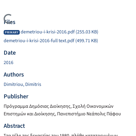
Loading...
Files
demetriou-i-krisi-2016.pdf
(255.03 KB)
PRIMARY
demetriou-i-krisi-2016-full text.pdf
(499.71 KB)
Date
2016
Authors
Dimitriou, Dimitris
Publisher
Πρόγραμμα Δημόσιας Διοίκησης, Σχολή Οικονομικών
Επιστημών και Διοίκησης, Πανεπιστήμιο Νεάπολις Πάφου
Abstract
Στα τέλη της δεκαετίας του 1980, πλήθη κατατρεγμένων