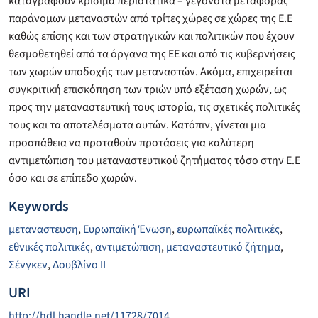
καταγραφούν κρίσιμα περιστατικά – γεγονότα μεταφοράς
παράνομων μεταναστών από τρίτες χώρες σε χώρες της Ε.Ε
καθώς επίσης και των στρατηγικών και πολιτικών που έχουν
θεσμοθετηθεί από τα όργανα της ΕΕ και από τις κυβερνήσεις
των χωρών υποδοχής των μεταναστών. Ακόμα, επιχειρείται
συγκριτική επισκόπηση των τριών υπό εξέταση χωρών, ως
προς την μεταναστευτική τους ιστορία, τις σχετικές πολιτικές
τους και τα αποτελέσματα αυτών. Κατόπιν, γίνεται μια
προσπάθεια να προταθούν προτάσεις για καλύτερη
αντιμετώπιση του μεταναστευτικού ζητήματος τόσο στην Ε.Ε
όσο και σε επίπεδο χωρών.
Keywords
μεταναστευση
,
Ευρωπαϊκή Ένωση
,
ευρωπαϊκές πολιτικές
,
εθνικές πολιτικές
,
αντιμετώπιση
,
μεταναστευτικό ζήτημα
,
Σένγκεν
,
Δουβλίνο ΙΙ
URI
http://hdl.handle.net/11728/7014