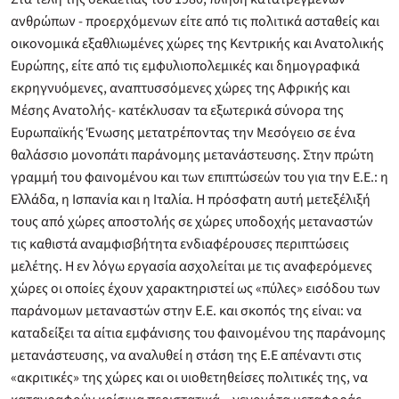
ανθρώπων - προερχόμενων είτε από τις πολιτικά ασταθείς και
οικονομικά εξαθλιωμένες χώρες της Κεντρικής και Ανατολικής
Ευρώπης, είτε από τις εμφυλιοπολεμικές και δημογραφικά
εκρηγνυόμενες, αναπτυσσόμενες χώρες της Αφρικής και
Μέσης Ανατολής- κατέκλυσαν τα εξωτερικά σύνορα της
Ευρωπαϊκής Ένωσης μετατρέποντας την Μεσόγειο σε ένα
θαλάσσιο μονοπάτι παράνομης μετανάστευσης. Στην πρώτη
γραμμή του φαινομένου και των επιπτώσεών του για την Ε.Ε.: η
Ελλάδα, η Ισπανία και η Ιταλία. Η πρόσφατη αυτή μετεξέλιξή
τους από χώρες αποστολής σε χώρες υποδοχής μεταναστών
τις καθιστά αναμφισβήτητα ενδιαφέρουσες περιπτώσεις
μελέτης. Η εν λόγω εργασία ασχολείται με τις αναφερόμενες
χώρες οι οποίες έχουν χαρακτηριστεί ως «πύλες» εισόδου των
παράνομων μεταναστών στην Ε.Ε. και σκοπός της είναι: να
καταδείξει τα αίτια εμφάνισης του φαινομένου της παράνομης
μετανάστευσης, να αναλυθεί η στάση της Ε.Ε απέναντι στις
«ακριτικές» της χώρες και οι υιοθετηθείσες πολιτικές της, να