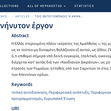
OLLECTIONS
ALL OF HEPHAESTUS
STATISTICS
SCHOOL OF ECONOMIC SCIENCES AND BUSINESS
ARTICLES
ΤΟΙΣ ΕΝΤΕΥΞΟΜΈΝΟΙΣ Ή ΑΝΉΝΥΤΟΝ ΈΡΓΟΝ
Ανήνυτον έργον
Abstract
Η Ελλάς στερουμένη πλέον «κέρατος της Αμαλθείας », της μ
ως εκ τούτου μη δυναμένη θηλάζουσα εξ αυτού, ως άλλος Ζ
ό,τι επιθυμεί σήμερα υπό δεινή συγκυρία, (πολιτική, οικονο
διέρχεται κατ' αυτάς διά των «Καυδιανών Δικράνων», ως μη
στρατός των Ρωμαίων, ηττηθείς υπό των Σαμνιτών το έτος 3
των Απεννίνων ορέων.
Keywords
τοπική αυτοδιοίκηση
,
Περιφερειακή ανάπτυξη
,
Περιφερεια
προγραμματισμός
,
Ευρωπαϊκή Ένωση
URI