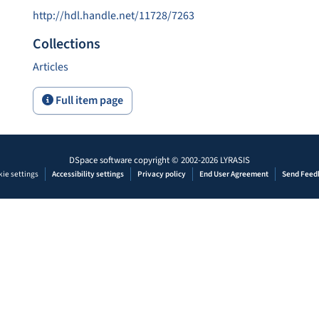
http://hdl.handle.net/11728/7263
Collections
Articles
Full item page
DSpace software
copyright © 2002-2026
LYRASIS
ie settings
Accessibility settings
Privacy policy
End User Agreement
Send Feed