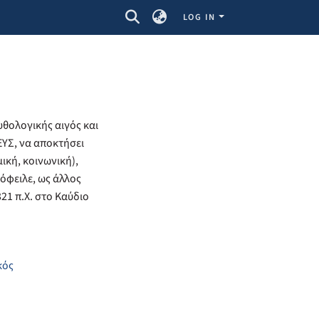
LOG IN
υθολογικής αιγός και
ΕΥΣ, να αποκτήσει
μική, κοινωνική),
 όφειλε, ως άλλος
21 π.Χ. στο Καύδιο
κός