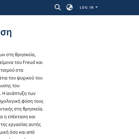
LOG IN
ηση
ων στη θρησκεία,
είμενα του Freud και
ιτισμού στα
άτια του ψυχικού του
λυσης του
. Η ανάπτυξη των
υχολογική φύση τους
ιτικής στη θρησκεία.
ι η επέκταση και
της εργασίας αυτής
μική όσο και από