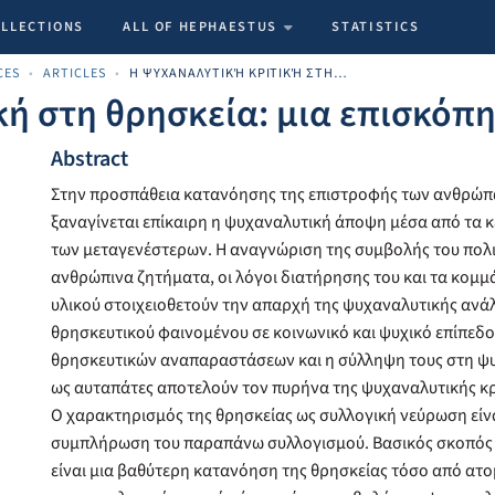
OLLECTIONS
ALL OF HEPHAESTUS
STATISTICS
CES
ARTICLES
Η ΨΥΧΑΝΑΛΥΤΙΚΉ ΚΡΙΤΙΚΉ ΣΤΗ ΘΡΗΣΚΕΊΑ: ΜΙΑ ΕΠΙΣΚΌΠΗΣΗ
κή στη θρησκεία: μια επισκόπ
Abstract
Στην προσπάθεια κατανόησης της επιστροφής των ανθρώπ
ξαναγίνεται επίκαιρη η ψυχαναλυτική άποψη μέσα από τα κ
των μεταγενέστερων. Η αναγνώριση της συμβολής του πολ
ανθρώπινα ζητήματα, οι λόγοι διατήρησης του και τα κομμ
υλικού στοιχειοθετούν την απαρχή της ψυχαναλυτικής ανά
θρησκευτικού φαινομένου σε κοινωνικό και ψυχικό επίπεδο
θρησκευτικών αναπαραστάσεων και η σύλληψη τους στη ψ
ως αυταπάτες αποτελούν τον πυρήνα της ψυχαναλυτικής κρ
Ο χαρακτηρισμός της θρησκείας ως συλλογική νεύρωση είνα
συμπλήρωση του παραπάνω συλλογισμού. Βασικός σκοπός 
είναι μια βαθύτερη κατανόηση της θρησκείας τόσο από ατο