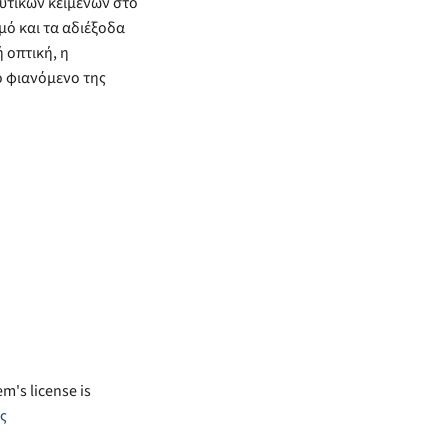
υτικών κειμένων στο
μό και τα αδιέξοδα
 οπτική, η
ο φιανόμενο της
m's license is
ς