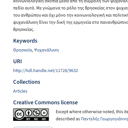
κοινωνιολογική σκοπιά μέσα από τη συμβολή των ψυχαναλ
πεδίο αυτό. Με γνώμονα το ρόλο της θρησκείας στον ψυχισ
του ανθρώπου και όχι μόνο την κοινωνιολογική και πολιτική
ψυχανάλυση δίνει την δική της ερμηνεία στο πανανθρώπιν
θρησκείας.
Keywords
Θρησκεία
,
Ψυχανάλυση
URI
http://hdl.handle.net/11728/9632
Collections
Articles
Creative Commons license
Except where otherwise noted, this ite
described as
Παντελής Γεωργογιάννη