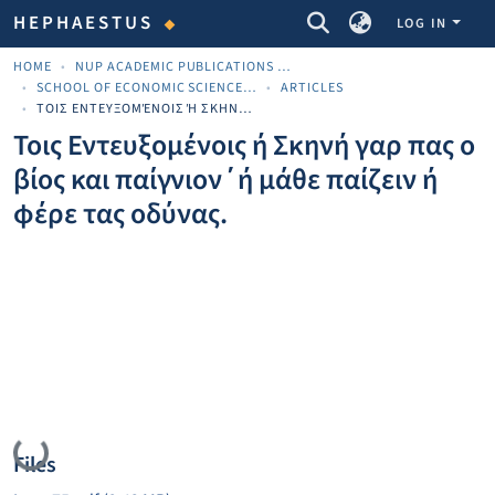
COMMUNITIES & COLLECTIONS
HEPHAESTUS
LOG IN
HOME
NUP ACADEMIC PUBLICATIONS - ΑΚΑΔΗΜΑΪΚΈΣ ΔΗΜΟΣΙΕΎΣΕΙΣ ΠΝΠ
SCHOOL OF ECONOMIC SCIENCES AND BUSINESS
ARTICLES
ΤΟΙΣ ΕΝΤΕΥΞΟΜΈΝΟΙΣ Ή ΣΚΗΝΉ ΓΑΡ ΠΑΣ Ο ΒΊΟΣ ΚΑΙ ΠΑΊΓΝΙΟΝ΄Ή ΜΆΘΕ ΠΑΊΖΕΙΝ Ή ΦΈΡΕ ΤΑΣ ΟΔΎΝΑΣ.
Τοις Εντευξομένοις ή Σκηνή γαρ πας ο
βίος και παίγνιον΄ή μάθε παίζειν ή
φέρε τας οδύνας.
Loading...
Files