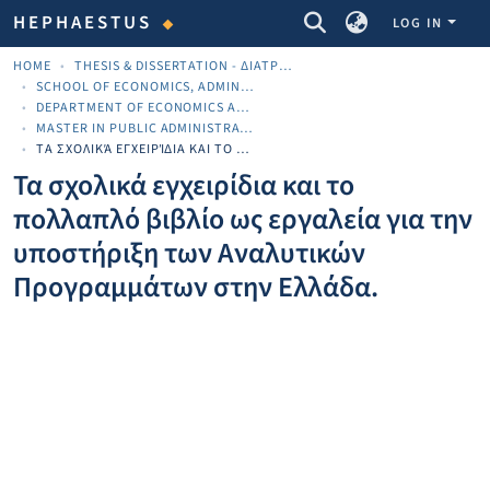
COMMUNITIES & COLLECTIONS
HEPHAESTUS
LOG IN
HOME
THESIS & DISSERTATION - ΔΙΑΤΡΙΒΈΣ & ΔΙΔΑΚΤΟΡΙΚΈΣ
SCHOOL OF ECONOMICS, ADMINISTRATION AND COMPUTER SCIENCE
DEPARTMENT OF ECONOMICS AND BUSINESS
MASTER IN PUBLIC ADMINISTRATION (MPA)
ΤΑ ΣΧΟΛΙΚΆ ΕΓΧΕΙΡΊΔΙΑ ΚΑΙ ΤΟ ΠΟΛΛΑΠΛΌ ΒΙΒΛΊΟ ΩΣ ΕΡΓΑΛΕΊΑ ΓΙΑ ΤΗΝ ΥΠΟΣΤΉΡΙΞΗ ΤΩΝ ΑΝΑΛΥΤΙΚΏΝ ΠΡΟΓΡΑΜΜΆΤΩΝ ΣΤΗΝ ΕΛΛΆΔΑ.
Τα σχολικά εγχειρίδια και το
πολλαπλό βιβλίο ως εργαλεία για την
υποστήριξη των Αναλυτικών
Προγραμμάτων στην Ελλάδα.