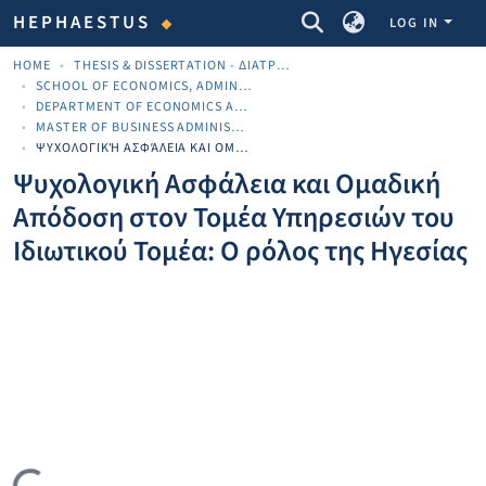
COMMUNITIES & COLLECTIONS
HEPHAESTUS
LOG IN
HOME
THESIS & DISSERTATION - ΔΙΑΤΡΙΒΈΣ & ΔΙΔΑΚΤΟΡΙΚΈΣ
SCHOOL OF ECONOMICS, ADMINISTRATION AND COMPUTER SCIENCE
DEPARTMENT OF ECONOMICS AND BUSINESS
MASTER OF BUSINESS ADMINISTRATION (ΜΒΑ)
ΨΥΧΟΛΟΓΙΚΉ ΑΣΦΆΛΕΙΑ ΚΑΙ ΟΜΑΔΙΚΉ ΑΠΌΔΟΣΗ ΣΤΟΝ ΤΟΜΈΑ ΥΠΗΡΕΣΙΏΝ ΤΟΥ ΙΔΙΩΤΙΚΟΎ ΤΟΜΈΑ: Ο ΡΌΛΟΣ ΤΗΣ ΗΓΕΣΊΑΣ
Ψυχολογική Ασφάλεια και Ομαδική
Απόδοση στον Τομέα Υπηρεσιών του
Ιδιωτικού Τομέα: Ο ρόλος της Ηγεσίας